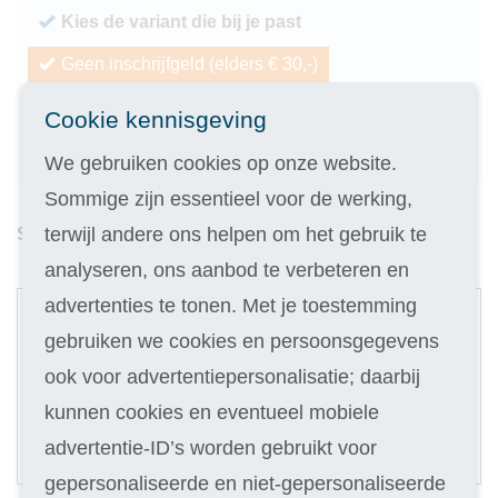
Kies de variant die bij je past
Geen inschrijfgeld (elders € 30,-)
14 dagen vrijblijvend proberen
Cookie kennisgeving
Geld terug als je niet slaagt
We gebruiken cookies op onze website.
Sommige zijn essentieel voor de werking,
terwijl andere ons helpen om het gebruik te
Studieduur: 8 maanden
analyseren, ons aanbod te verbeteren en
1
advertenties te tonen. Met je toestemming
Digitale cursus
gebruiken we cookies en persoonsgegevens
ook voor advertentiepersonalisatie; daarbij
Selecteer
319
kunnen cookies en eventueel mobiele
35,90
Of in termijnen:
10 x
advertentie-ID’s worden gebruikt voor
(keuze in stap 3)
gepersonaliseerde en niet-gepersonaliseerde