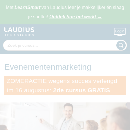
Met
LearnSmart
van Laudius leer je makkelijker én slaag
je sneller!
Ontdek hoe het werkt
→
Evenementenmarketing
ZOMERACTIE wegens succes verlengd
tm 16 augustus:
2de cursus GRATIS