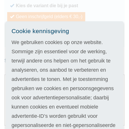
Kies de variant die bij je past
Geen inschrijfgeld (elders € 30,-)
14 dagen vrijblijvend proberen
Cookie kennisgeving
Geld terug als je niet slaagt
We gebruiken cookies op onze website.
Sommige zijn essentieel voor de werking,
terwijl andere ons helpen om het gebruik te
Studieduur: 9 maanden
analyseren, ons aanbod te verbeteren en
1
advertenties te tonen. Met je toestemming
Digitale cursus
gebruiken we cookies en persoonsgegevens
ook voor advertentiepersonalisatie; daarbij
Selecteer
619
kunnen cookies en eventueel mobiele
77,90
Of in termijnen:
9 x
advertentie-ID’s worden gebruikt voor
(keuze in stap 3)
gepersonaliseerde en niet-gepersonaliseerde