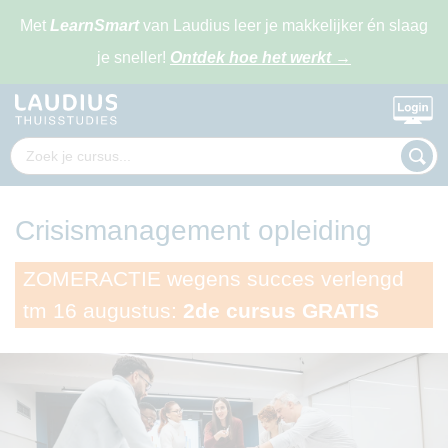
Met
LearnSmart
van Laudius leer je makkelijker én slaag
je sneller!
Ontdek hoe het werkt
→
Crisismanagement opleiding
ZOMERACTIE wegens succes verlengd
tm 16 augustus:
2de cursus GRATIS