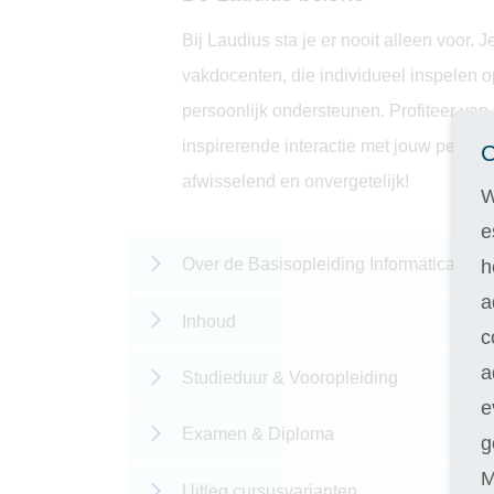
Bij Laudius sta je er nooit alleen voor.
vakdocenten, die individueel inspelen o
persoonlijk ondersteunen. Profiteer van
inspirerende interactie met jouw persoo
C
afwisselend en onvergetelijk!
W
e
Over de Basisopleiding Informatica
h
a
Inhoud
c
a
Studieduur & Vooropleiding
e
Examen & Diploma
g
M
Uitleg cursusvarianten