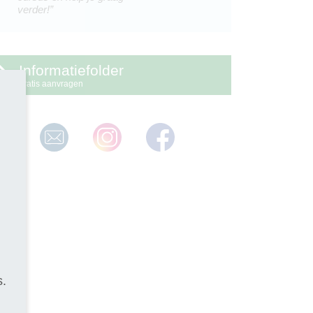
verder!”
Informatiefolder
gratis aanvragen
s.