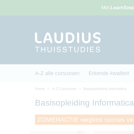
Met
LearnSma
A-Z alle cursussen
Erkende kwaliteit
Home
A-Z Cursussen
Basisopleiding Informatica
Basisopleiding Informatica
ZOMERACTIE wegens succes ver