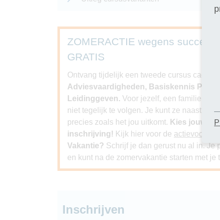
p
ZOMERACTIE wegens succes ver
GRATIS
Ontvang tijdelijk een tweede cursus cadeau bi
Adviesvaardigheden, Basiskennis Psychol
Leidinggeven.
Voor jezelf, een familielid, 
niet tegelijk te volgen. Je kunt ze naast elk
precies zoals het jou uitkomt.
Kies jouw GR
P
inschrijving!
Kijk hier voor de
actievoorwa
Vakantie?
Schrijf je dan gerust nu al in. J
en kunt na de zomervakantie starten met je t
Inschrijven