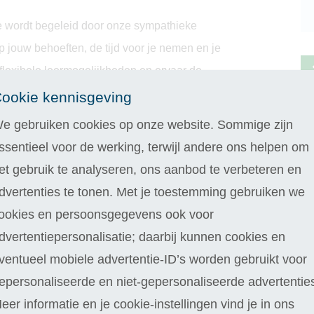
 Je wordt begeleid door onze sympathieke
p jouw behoeften, de tijd voor je nemen en je
 flexibele leermogelijkheden en ervaar de
nlijke docent. Dit maakt jouw opleiding
ookie kennisgeving
e gebruiken cookies op onze website. Sommige zijn
ssentieel voor de werking, terwijl andere ons helpen om
et gebruik te analyseren, ons aanbod te verbeteren en
dvertenties te tonen. Met je toestemming gebruiken we
ookies en persoonsgegevens ook voor
dvertentiepersonalisatie; daarbij kunnen cookies en
ventueel mobiele advertentie-ID’s worden gebruikt voor
epersonaliseerde en niet-gepersonaliseerde advertentie
eer informatie en je cookie-instellingen vind je in ons