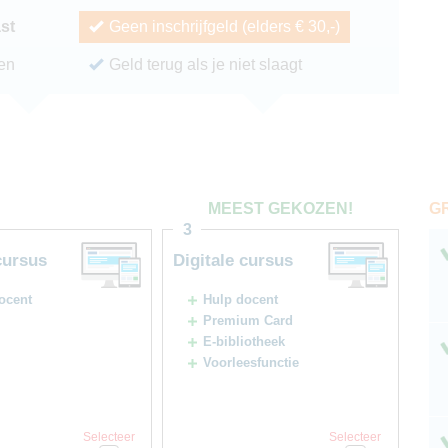
ast
Geen inschrijfgeld (elders € 30,-)
ren
Geld terug als je niet slaagt
G
MEEST GEKOZEN!
3
cursus
Digitale cursus
ocent
Hulp docent
Premium Card
E-bibliotheek
Voorleesfunctie
Selecteer
Selecteer