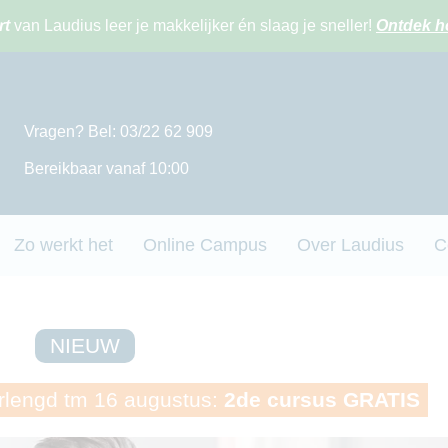
rt
van Laudius leer je makkelijker én slaag je sneller!
Ontdek h
Vragen? Bel: 03/22 62 909
Bereikbaar vanaf 10:00
Zo werkt het
Online Campus
Over Laudius
C
NIEUW
lengd tm 16 augustus:
2de cursus GRATIS