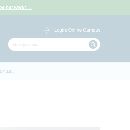
oe het werkt
→
Login
: Online Campus
ontact