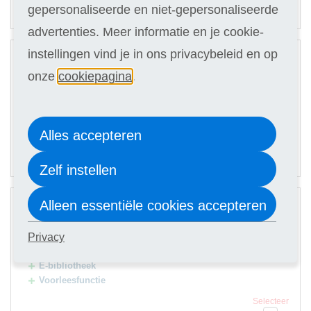
59,90
Of in termijnen:
6 x
gepersonaliseerde en niet-gepersonaliseerde
(keuze in stap 3)
advertenties. Meer informatie en je cookie-
2
instellingen vind je in ons privacybeleid en op
Digitale cursus
onze
cookiepagina
.
Hulp docent
Selecteer
399
Alles accepteren
74,90
Of in termijnen:
6 x
(keuze in stap 3)
Zelf instellen
3
Alleen essentiële cookies accepteren
Digitale cursus
Hulp docent
Privacy
Premium Card
E-bibliotheek
Voorleesfunctie
Selecteer