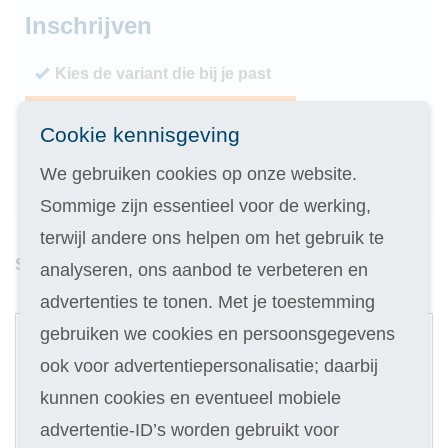
Inschrijven
Kies de variant die bij je past
Geen inschrijfgeld (elders € 30,-)
Cookie kennisgeving
14 dagen vrijblijvend proberen
We gebruiken cookies op onze website.
Geld terug als je niet slaagt
Sommige zijn essentieel voor de werking,
terwijl andere ons helpen om het gebruik te
Studieduur: 6 maanden
analyseren, ons aanbod te verbeteren en
advertenties te tonen. Met je toestemming
1
gebruiken we cookies en persoonsgegevens
Digitale cursus
ook voor advertentiepersonalisatie; daarbij
Selecteer
kunnen cookies en eventueel mobiele
319
advertentie-ID’s worden gebruikt voor