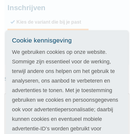
Inschrijven
Kies de variant die bij je past
Geen inschrijfgeld (elders € 30,-)
Cookie kennisgeving
14 dagen vrijblijvend proberen
We gebruiken cookies op onze website.
Geld terug als je niet slaagt
Sommige zijn essentieel voor de werking,
terwijl andere ons helpen om het gebruik te
Studieduur: 4 maanden
analyseren, ons aanbod te verbeteren en
advertenties te tonen. Met je toestemming
1
gebruiken we cookies en persoonsgegevens
Digitale cursus
ook voor advertentiepersonalisatie; daarbij
Selecteer
kunnen cookies en eventueel mobiele
179
advertentie-ID’s worden gebruikt voor