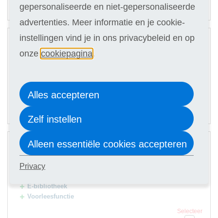
49,90
Of in termijnen:
4 x
gepersonaliseerde en niet-gepersonaliseerde
(keuze in stap 3)
advertenties. Meer informatie en je cookie-
2
instellingen vind je in ons privacybeleid en op
Digitale cursus
onze
cookiepagina
.
Hulp docent
Selecteer
219
Alles accepteren
61,90
Of in termijnen:
4 x
(keuze in stap 3)
Zelf instellen
3
Alleen essentiële cookies accepteren
Digitale cursus
Hulp docent
Privacy
Premium Card
E-bibliotheek
Voorleesfunctie
Selecteer