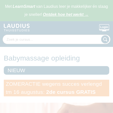
Met
LearnSmart
van Laudius leer je makkelijker én slaag
je sneller!
Ontdek hoe het werkt
→
Babymassage opleiding
NIEUW
ZOMERACTIE wegens succes verlengd
tm 16 augustus:
2de cursus GRATIS