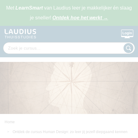
Met
LearnSmart
van Laudius leer je makkelijker én slaag
je sneller!
Ontdek hoe het werkt
→
Home
Ontdek de cursus Human Design: zo leer jij jezelf diepgaand kennen