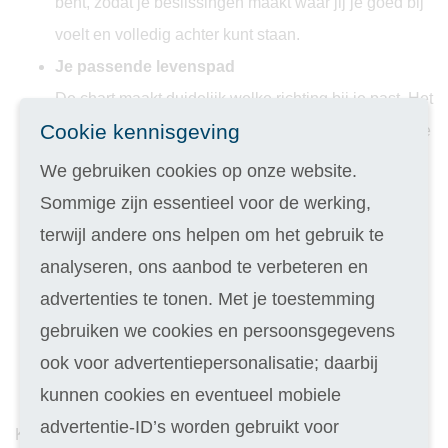
bent, zodat je beslissingen maakt waar jij je goed bij
voelt en volledig achter kunt staan.
Je passende levenspad
De chart maakt duidelijk welke richting bij je past. Het
Cookie kennisgeving
helpt je keuzes te maken die aansluiten bij je energie
en persoonlijkheid. Wellicht ontdek je dat je beter tot
We gebruiken cookies op onze website.
je recht komt in een creatieve functie dan in een
Sommige zijn essentieel voor de werking,
administratieve baan. Of dat je juist energie krijgt van
terwijl andere ons helpen om het gebruik te
zelfstandig ondernemen in plaats van werken in een
analyseren, ons aanbod te verbeteren en
groot team. Ook in je privéleven is het enorm nuttig:
advertenties te tonen. Met je toestemming
je begrijpt bijvoorbeeld beter welke relaties en
gebruiken we cookies en persoonsgegevens
activiteiten jou gelukkig maken, en welke juist
ook voor advertentiepersonalisatie; daarbij
energie kosten.
kunnen cookies en eventueel mobiele
advertentie-ID’s worden gebruikt voor
Kortom: met Human Design ontdek je jouw persoonlijke