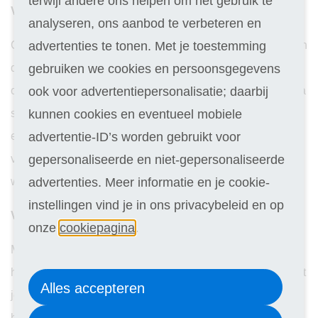
terwijl andere ons helpen om het gebruik te
Voordeel 3: Je bespaart geld
analyseren, ons aanbod te verbeteren en
Ga je regelmatig naar een trimsalon? Dan kan dat aardig in
advertenties te tonen. Met je toestemming
de papieren lopen. Door het zelf te doen, houd je dus geld
gebruiken we cookies en persoonsgegevens
over voor leuke dingen – een nieuw speeltje, een zak extra
ook voor advertentiepersonalisatie; daarbij
snacks of gewoon voor jezelf. Maar er is nog een pluspunt:
kunnen cookies en eventueel mobiele
een trimbeurt verbetert de gezondheid van je hond en dat
advertentie-ID’s worden gebruikt voor
verkleint de kans op dure dierenartsbezoeken. Dubbele
gepersonaliseerde en niet-gepersonaliseerde
winst dus!
advertenties. Meer informatie en je cookie-
instellingen vind je in ons privacybeleid en op
Voordeel 4: Het is een leuke bijverdienste
onze
cookiepagina
.
Met een cursus hondentrimmen kun je niet alleen je eigen
hond in topvorm houden, maar ook anderen blij maken met
Alles accepteren
je nieuwe skills. Familie, vrienden of buren zullen al snel
bij je aankloppen als ze jouw stralende viervoeter zien. Zo