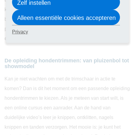
Zelf instellen
kun jij uitgroeien tot de favoriete hondentrimmer van de
Alleen essentiële cookies accepteren
buurt. Jij maakt van elke vagebond een lady – een
plezierige en rendabele bijverdienste waardoor je ook nog
Privacy
eens waardevolle ervaring opdoet.
De opleiding hondentrimmen: van pluizenbol tot
showmodel
Kan je niet wachten om met de trimschaar in actie te
komen? Dan is dit het moment om een passende opleiding
hondentrimmen te kiezen. Als je meteen van start wilt, is
een online cursus een aanrader. Aan de hand van
duidelijke video’s leer je knippen, ontklitten, nagels
knippen en tanden verzorgen. Het mooie is: je kunt het