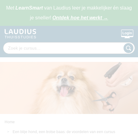
Met
LearnSmart
van Laudius leer je makkelijker én slaag
je sneller!
Ontdek hoe het werkt
→
Home
Een blije hond, een trotse baas: de voordelen van een cursus