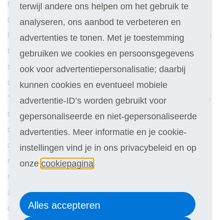
mijn plek zou zitten bij een kunstacademie. Drie open
terwijl andere ons helpen om het gebruik te
dagen bij drie verschillende kunstacademies later had ik
analyseren, ons aanbod te verbeteren en
het toch nog niet gevonden. Ik vond de opleidingen net iets
advertenties te tonen. Met je toestemming
te praktisch en ik voelde me ook niet thuis op deze
gebruiken we cookies en persoonsgegevens
scholen. Vervolgens raadden verschillende mensen mij de
ook voor advertentiepersonalisatie; daarbij
opleiding Communicatie aan. Het eerste wat ik dacht was:
kunnen cookies en eventueel mobiele
“Leren communiceren met mensen en gesprekstechnieken
advertentie-ID’s worden gebruikt voor
oefenen… Niet echt mijn ding.” Uiteindelijk ben ik me in
gepersonaliseerde en niet-gepersonaliseerde
deze opleiding gaan verdiepen en kwam ik erachter dat
advertenties. Meer informatie en je cookie-
deze studie echt totaal anders was dan ik had verwacht. Al
instellingen vind je in ons privacybeleid en op
mijn interesses kwamen samen in deze opleiding: talen,
onze
cookiepagina
.
media, creativiteit, reclame, etc. Inmiddels ben ik
afgestudeerd en heb ik geen moment spijt gehad van mijn
Alles accepteren
opleidingskeuzekeuze.