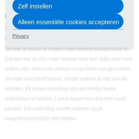
Zelf instellen
Kies voor jezelf!
Alleen essentiële cookies accepteren
Laat je niet teveel beïnvloeden door je omgeving.
Privacy
Misschien raadt die ene vriend de opleiding die jou leuk
lijkt wel af omdat er volgens hem weinig baangarantie is.
Dat kan wel zo zijn, maar dat kan over een tijdje weer heel
anders zijn. Sluit niets zomaar uit op basis van geruchten.
Je moet voor jezelf kiezen. Verder ontkom je niet aan de
nadelen. Bij iedere opleiding zijn wel minder leuke
onderdelen of vakken. Laat je keuze hier dus niet vanaf
hangen. Een opleiding zonder nadelen ga je
hoogstwaarschijnlijk niet vinden.