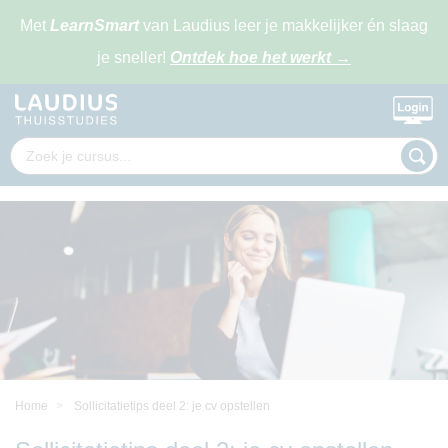
Met
LearnSmart
van Laudius leer je makkelijker én slaag
je sneller!
Ontdek hoe het werkt
→
Home
Sollicitatietips deel 2: je cv opstellen