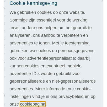
combineren met een opleiding? Een studie volgen naast je
Cookie kennisgeving
werk is een hele uitdaging, maar met een goede dosis
We gebruiken cookies op onze website.
motivatie en discipline kom je al heel ver. Je kunt
Sommige zijn essentieel voor de werking,
eventueel aan je werkgever vragen of je studieverlof mag
terwijl andere ons helpen om het gebruik te
opnemen. Of dit nu wel of niet mogelijk is; goed plannen is
analyseren, ons aanbod te verbeteren en
ontzettend belangrijk. Koop een overzichtelijke agenda of
advertenties te tonen. Met je toestemming
planner en deel eerst alle tijd in die je normaal gesproken
gebruiken we cookies en persoonsgegevens
nodig hebt voor werk, sport, gezin, vrienden, etc. Kijk
ook voor advertentiepersonalisatie; daarbij
vervolgens wanneer je tijd kunt inplannen om te studeren.
kunnen cookies en eventueel mobiele
Te weinig tijd? Ga dan na of je een beetje kunt schuiven of
advertentie-ID’s worden gebruikt voor
minderen met bepaalde activiteiten.
gepersonaliseerde en niet-gepersonaliseerde
advertenties. Meer informatie en je cookie-
Wees niet te streng voor jezelf
instellingen vind je in ons privacybeleid en op
onze
cookiepagina
.
Maar, let op! Schrap niet teveel ontspannende activiteiten