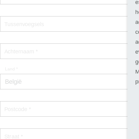
e
h
a
Tussenvoegsels
c
a
Achternaam *
e
g
Land *
M
p
Postcode *
Straat *