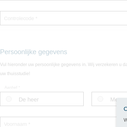
Controlecode *
Persoonlijke gegevens
Vul hieronder uw persoonlijke gegevens in. Wij verzekeren u d
uw thuisstudie!
Aanhef *
De heer
Mevro
C
W
Voornaam *