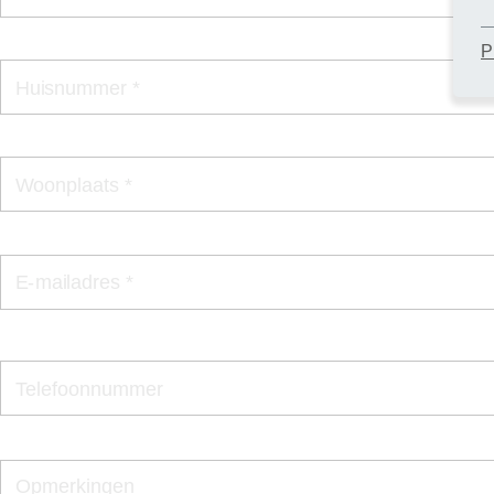
P
Huisnummer *
Woonplaats *
E-mailadres *
Telefoonnummer
Opmerkingen