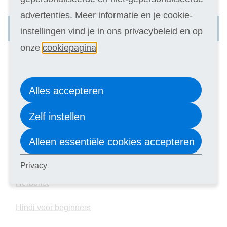
advertenties. Meer informatie en je cookie-
H
instellingen vind je in ons privacybeleid en op
onze
cookiepagina
.
HR Analytics
HSP coach
Alles accepteren
Haarknippen
Zelf instellen
Hairstylist (Vakopleiding)
Alleen essentiële cookies accepteren
Hebreeuws voor beginners
Privacy
Herborist
Hindi voor beginners