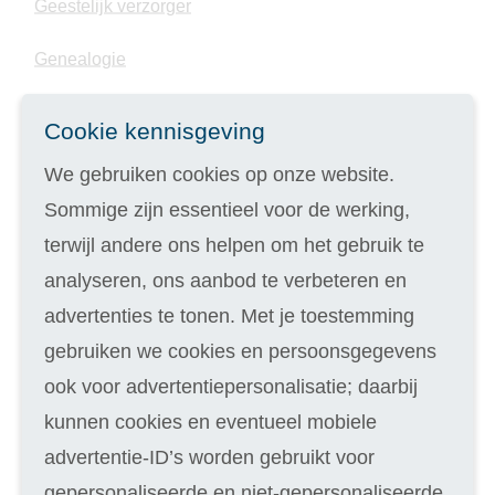
Geestelijk verzorger
Genealogie
Gesprekstechnieken
Cookie kennisgeving
Gewichtsconsulent
We gebruiken cookies op onze website.
Sommige zijn essentieel voor de werking,
Gezinscoach
terwijl andere ons helpen om het gebruik te
Gezonde voeding
analyseren, ons aanbod te verbeteren en
advertenties te tonen. Met je toestemming
Gezondheidscoach
gebruiken we cookies en persoonsgegevens
Gitaar spelen
ook voor advertentiepersonalisatie; daarbij
kunnen cookies en eventueel mobiele
Grafisch vormgever Creative Cloud
advertentie-ID’s worden gebruikt voor
Groepsdynamica
gepersonaliseerde en niet-gepersonaliseerde