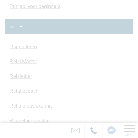
Punjabi voor beginners
R
Rapporteren
Reiki Master
Reisleider
Relatiecoach
Religie basiskennis
Ritueelbegeleider
Romans schrijven
Menu