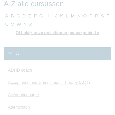
A-Z alle cursussen
A
B
C
D
E
F
G
H
I
J
K
L
M
N
O
P
R
S
T
U
V
W
Y
Z
Of bekijk onze opleidingen per vakgebied »
A
ADHD coach
Acceptance and Commitment Therapy (ACT)
Accountmanager
Ademcoach