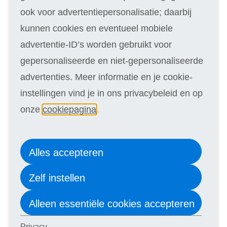
Grafische vormgeving en Multimedia
ook voor advertentiepersonalisatie; daarbij
Horeca en Gastvrijheid
kunnen cookies en eventueel mobiele
HRM
advertentie-ID’s worden gebruikt voor
ICT
gepersonaliseerde en niet-gepersonaliseerde
Huis en Tuin
advertenties. Meer informatie en je cookie-
Kantoor en Secretarieel
instellingen vind je in ons privacybeleid en op
Kunst en Cultuur
onze
cookiepagina
.
Levensbeschouwing
Logistiek en Vervoer
Alles accepteren
Maatschappelijk werk
Zelf instellen
Marketing en Communicatie
Management en Organisatie
Alleen essentiële cookies accepteren
Mode
Privacy