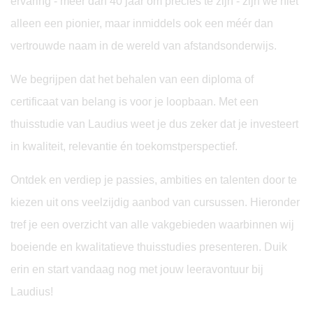
ervaring - meer dan 40 jaar om precies te zijn - zijn we niet
alleen een pionier, maar inmiddels ook een méér dan
vertrouwde naam in de wereld van afstandsonderwijs.
We begrijpen dat het behalen van een diploma of
certificaat van belang is voor je loopbaan. Met een
thuisstudie van Laudius weet je dus zeker dat je investeert
in kwaliteit, relevantie én toekomstperspectief.
Ontdek en verdiep je passies, ambities en talenten door te
kiezen uit ons veelzijdig aanbod van cursussen. Hieronder
tref je een overzicht van alle vakgebieden waarbinnen wij
boeiende en kwalitatieve thuisstudies presenteren. Duik
erin en start vandaag nog met jouw leeravontuur bij
Laudius!