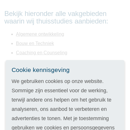
Bekijk hieronder alle vakgebieden
waarin wij thuisstudies aanbieden:
Algemene ontwikkeling
Bouw en Techniek
Coaching en Counseling
Creativiteit
Cookie kennisgeving
Dierenzorg
Duurzaamheid en Energie
We gebruiken cookies op onze website.
Evenementen
Sommige zijn essentieel voor de werking,
Facilitaire dienstverlening
terwijl andere ons helpen om het gebruik te
Financiële administratie
analyseren, ons aanbod te verbeteren en
Fotografie en Film
advertenties te tonen. Met je toestemming
Gezondheidszorg en Welzijn
gebruiken we cookies en persoonsgegevens